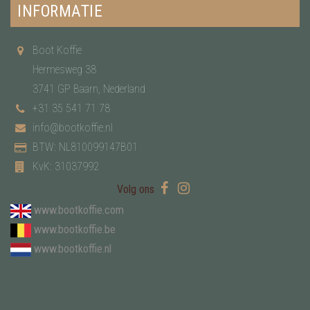
INFORMATIE
Boot Koffie
Hermesweg 38
3741 GP Baarn, Nederland
+31 35 541 71 78
info@bootkoffie.nl
BTW: NL810099147B01
KvK: 31037992
Volg ons
www.bootkoffie.com
www.bootkoffie.be
www.bootkoffie.nl