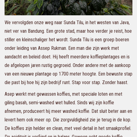
We vervolgden onze weg naar Sunda Tilu, in het westen van Java,
niet ver van Bandung. Een grote stad, maar hoe verder je reist, hoe
stiller en kleinschaliger het wordt. Sunda Tilu is een groep boeren
onder leiding van Assep Rukman. Een man die zijn werk met
aandacht en beleid doet. Hij heeft meerdere koffieplantages en is
de afgelopen jaren rustig gegroeid. Onder andere met de aankoop
van een nieuwe plantage op 1700 meter hoogte. Een bewuste stap
die past bij hoe hij zijn bedrijf runt. Stap voor stap. Zonder haast.
Asep werkt met gewassen koffies, met speciale loten en met
giling basah, semi-washed wet hulled. Sinds wij zijn koffie
afnemen, produceert hij meer washed koffie. Dat sluit beter aan en
levert hem ook meer op. Die zorgvuldigheid zie je terug in de kop.
De koffies zijn helder en clean, met veel detail in het smaakprofiel.
De aciditeit is verfijnd en in balans. Gewoon echt goede koffie.