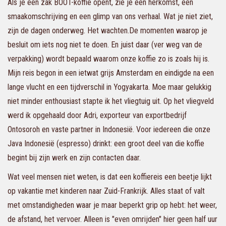
Als je een zak BOOT-koffie opent, zie je een herkomst, een
smaakomschrijving en een glimp van ons verhaal. Wat je niet ziet,
zijn de dagen onderweg. Het wachten.De momenten waarop je
besluit om iets nog niet te doen. En juist daar (ver weg van de
verpakking) wordt bepaald waarom onze koffie zo is zoals hij is.
Mijn reis begon in een ietwat grijs Amsterdam en eindigde na een
lange vlucht en een tijdverschil in Yogyakarta. Moe maar gelukkig
niet minder enthousiast stapte ik het vliegtuig uit. Op het vliegveld
werd ik opgehaald door Adri, exporteur van exportbedrijf
Ontosoroh en vaste partner in Indonesië. Voor iedereen die onze
Java Indonesië (espresso) drinkt: een groot deel van die koffie
begint bij zijn werk en zijn contacten daar.
Wat veel mensen niet weten, is dat een koffiereis een beetje lijkt
op vakantie met kinderen naar Zuid-Frankrijk. Alles staat of valt
met omstandigheden waar je maar beperkt grip op hebt: het weer,
de afstand, het vervoer. Alleen is "even omrijden" hier geen half uur