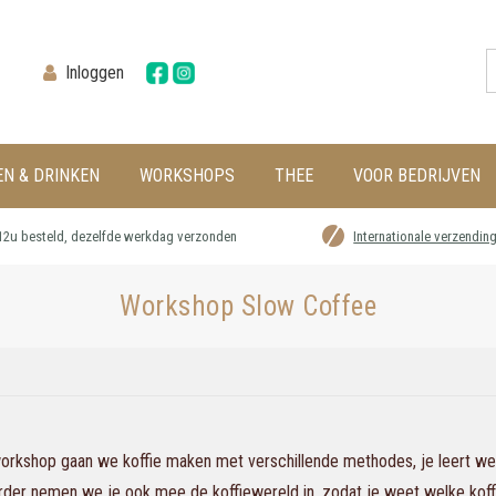
Inloggen
EN & DRINKEN
WORKSHOPS
THEE
VOOR BEDRIJVEN
12u besteld, dezelfde werkdag verzonden
Internationale verzendin
Workshop Slow Coffee
orkshop gaan we koffie maken met verschillende methodes, je leert wel
rder nemen we je ook mee de koffiewereld in, zodat je weet welke koffie