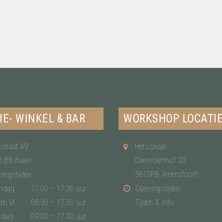
IE- WINKEL & BAR
WORKSHOP LOCATI
straat 49
Het Lokaal
3 BB Baarn
Oliemolenhof 20
3812PB Amersfoort
ingstijden
ndag
11.00 – 17.30 uur
Openingstijden
/m Vr.
08.30 – 17.30 uur
Tijden & info
rdag
09.00 – 17.00 uur