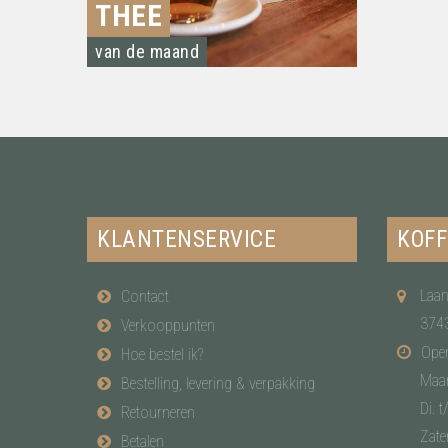
THEE
van de maand
KLANTENSERVICE
KOFF
Laan
Contact
374
Verkooppunten
Open
Hoe bestel ik?
Maa
Bestelling, levering & verpakking
Di. t
Retourneren
Zate
Betalen