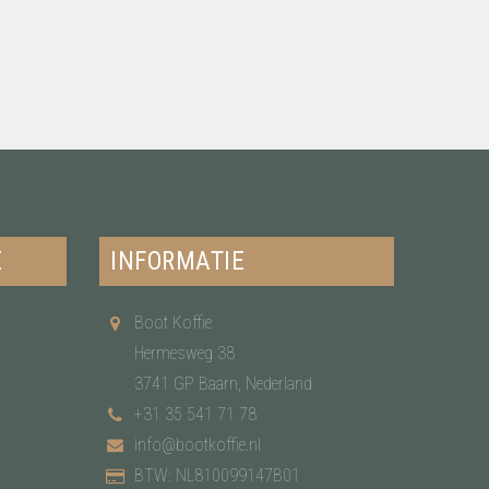
E
INFORMATIE
Boot Koffie
Hermesweg 38
3741 GP Baarn, Nederland
+31 35 541 71 78
info@bootkoffie.nl
BTW: NL810099147B01