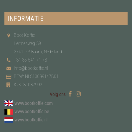
INFORMATIE
Boot Koffie
Hermesweg 38
3741 GP Baarn, Nederland
+31 35 541 71 78
info@bootkoffie.nl
BTW: NL810099147B01
KvK: 31037992
Volg ons
www.bootkoffie.com
www.bootkoffie.be
www.bootkoffie.nl