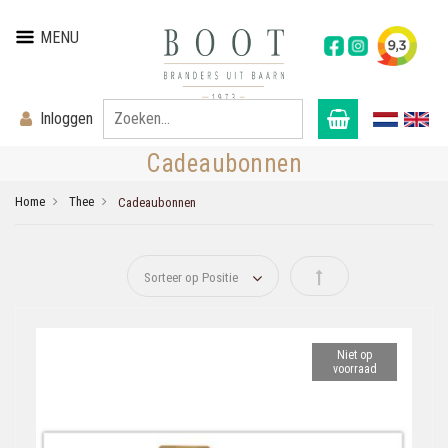
MENU
Inloggen
Cadeaubonnen
Home
Thee
Cadeaubonnen
Van hoog naar laag s
Niet op
voorraad