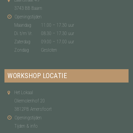
3743 BB Baarn
Openingstijden
Maandag
11.00 – 17.30 uur
Di. t/m Vr.
08.30 – 17.30 uur
Zaterdag
09.00 – 17.00 uur
Zondag
Gesloten
WORKSHOP LOCATIE
Het Lokaal
Oliemolenhof 20
3812PB Amersfoort
Openingstijden
Tijden & info