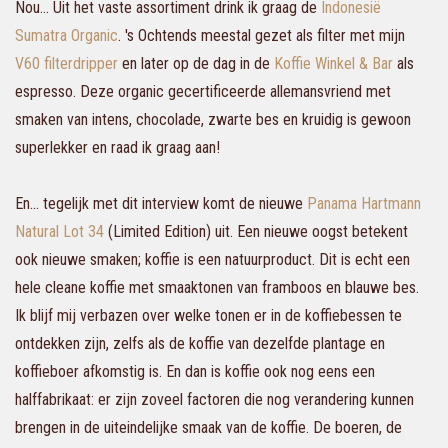
Nou... Uit het vaste assortiment drink ik graag de
Indonesië
Sumatra Organic
. 's Ochtends meestal gezet als filter met mijn
V60 filterdripper
en later op de dag in de
Koffie Winkel & Bar
als
espresso. Deze organic gecertificeerde allemansvriend met
smaken van intens, chocolade, zwarte bes en kruidig is gewoon
superlekker en raad ik graag aan!
En... tegelijk met dit interview komt de nieuwe
Panama Hartmann
Natural Lot 34
(Limited Edition) uit. Een nieuwe oogst betekent
ook nieuwe smaken; koffie is een natuurproduct. Dit is echt een
hele cleane koffie met smaaktonen van framboos en blauwe bes.
Ik blijf mij verbazen over welke tonen er in de koffiebessen te
ontdekken zijn, zelfs als de koffie van dezelfde plantage en
koffieboer afkomstig is. En dan is koffie ook nog eens een
halffabrikaat: er zijn zoveel factoren die nog verandering kunnen
brengen in de uiteindelijke smaak van de koffie. De boeren, de