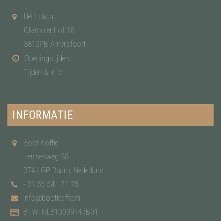
Het Lokaal
Oliemolenhof 20
3812PB Amersfoort
Openingstijden
Tijden & info
INFORMATIE
Boot Koffie
Hermesweg 38
3741 GP Baarn, Nederland
+31 35 541 71 78
info@bootkoffie.nl
BTW: NL810099147B01