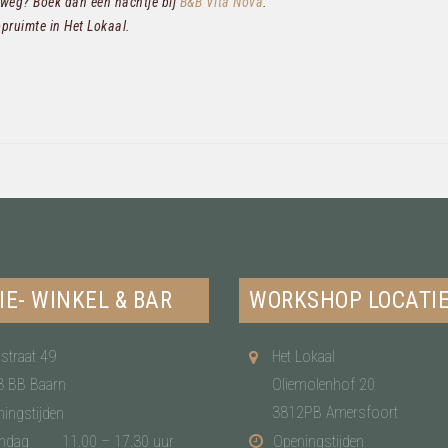
 weg? Boek dan een nachtje bij
B&B Vita Nova
.
pruimte in Het Lokaal.
IE- WINKEL & BAR
WORKSHOP LOCATI
straat 49
Het Lokaal
3 BB Baarn
Oliemolenhof 20
3812PB Amersfoort
ingstijden
ndag
11.00 – 17.30 uur
Openingstijden