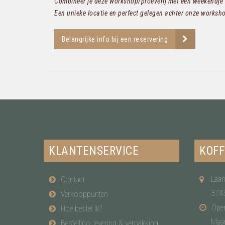
Combineer je deze workshop/proeverij met een weekendje
Een unieke locatie en perfect gelegen achter onze worksho
Belangrijke info bij een reservering
KLANTENSERVICE
KOFF
Laan
Contact
374
Verkooppunten
Open
Hoe bestel ik?
Maa
Bestelling, levering & verpakking