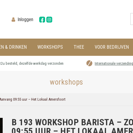
Inloggen
EN & DRINKEN
WORKSHOPS
THEE
VOOR BEDRIJVEN
12u besteld, dezelfde werkdag verzonden
Internationale verzendin
workshops
anvang 09:55 uur – Het Lokaal Amersfoort
B 193 WORKSHOP BARISTA – Z
09:55 UUR – HET LOKAAL AME