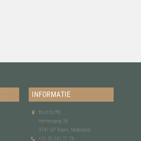
E
INFORMATIE
Boot Koffie
Hermesweg 38
3741 GP Baarn, Nederland
+31 35 541 71 78