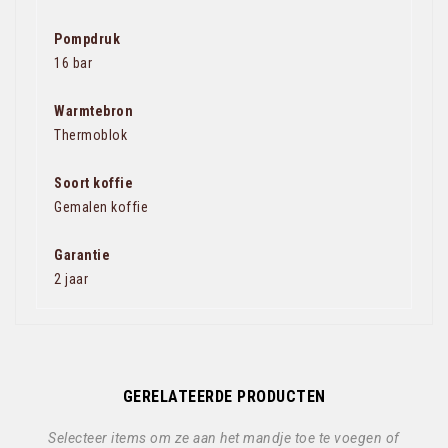
Pompdruk
16 bar
Warmtebron
Thermoblok
Soort koffie
Gemalen koffie
Garantie
2 jaar
GERELATEERDE PRODUCTEN
Selecteer items om ze aan het mandje toe te voegen of