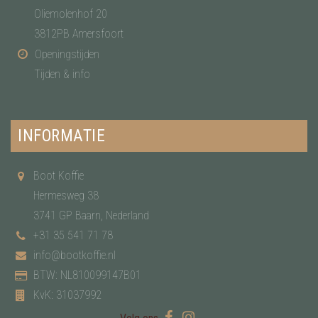
Oliemolenhof 20
3812PB Amersfoort
Openingstijden
Tijden & info
INFORMATIE
Boot Koffie
Hermesweg 38
3741 GP Baarn, Nederland
+31 35 541 71 78
info@bootkoffie.nl
BTW: NL810099147B01
KvK: 31037992