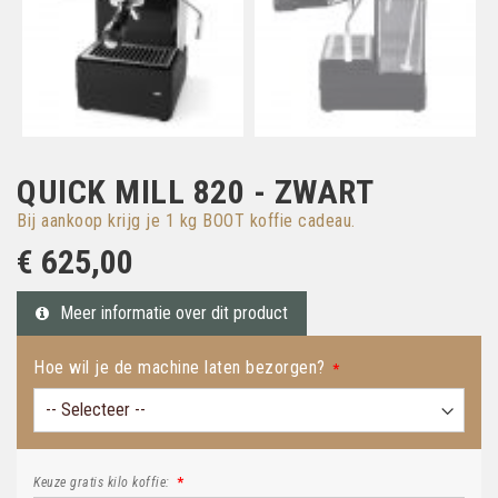
QUICK MILL 820 - ZWART
Bij aankoop krijg je 1 kg BOOT koffie cadeau.
€ 625,00
Meer informatie over dit product
Hoe wil je de machine laten bezorgen?
Keuze gratis kilo koffie: