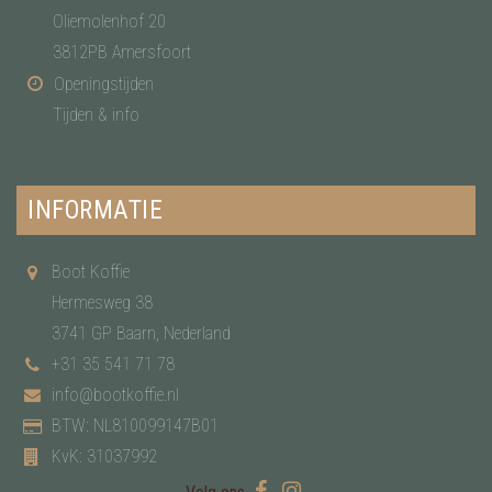
Oliemolenhof 20
3812PB Amersfoort
Openingstijden
Tijden & info
INFORMATIE
Boot Koffie
Hermesweg 38
3741 GP Baarn, Nederland
+31 35 541 71 78
info@bootkoffie.nl
BTW: NL810099147B01
KvK: 31037992