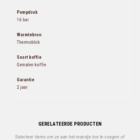
Pompdruk
16 bar
Warmtebron
Thermoblok
Soort koffie
Gemalen koffie
Garantie
2 jaar
GERELATEERDE PRODUCTEN
Selecteer items om ze aan het mandje toe te voegen of