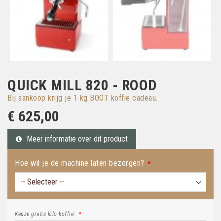
QUICK MILL 820 - ROOD
Bij aankoop krijg je 1 kg BOOT koffie cadeau.
€ 625,00
Meer informatie over dit product
Hoe wil je de machine laten bezorgen?
Keuze gratis kilo koffie: