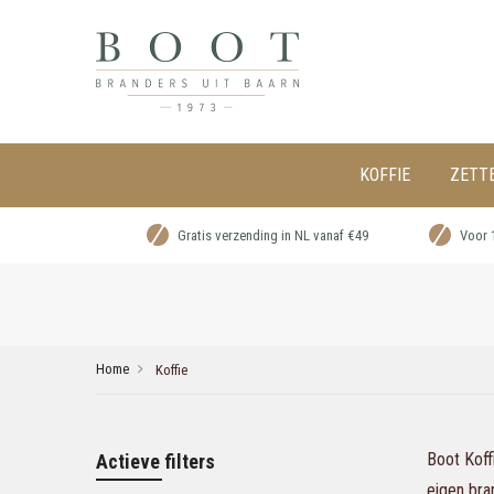
KOFFIE
ZETT
Gratis verzending in NL vanaf €49
Voor 
Home
Koffie
Boot Koff
Actieve filters
eigen bran