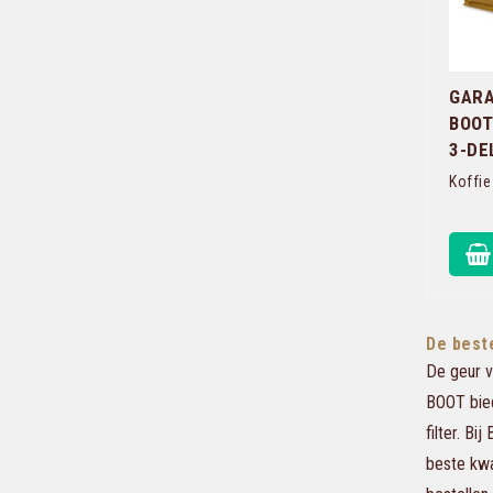
GARA
BOOT
3-DE
Koffie
De best
De geur v
BOOT bied
filter. B
beste kwal