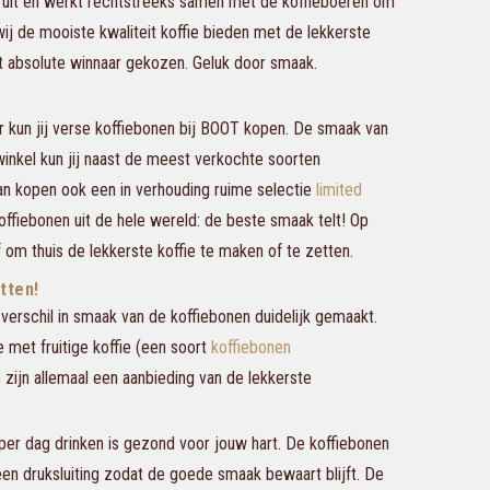
f uit én werkt rechtstreeks samen met de koffieboeren om
ij de mooiste kwaliteit koffie bieden met de lekkerste
 absolute winnaar gekozen. Geluk door smaak.
r kun jij verse koffiebonen bij BOOT kopen. De smaak van
inkel kun jij naast de meest verkochte soorten
van kopen ook een in verhouding ruime selectie
limited
offiebonen uit de hele wereld: de beste smaak telt! Op
 om thuis de lekkerste koffie te maken of te zetten.
tten!
verschil in smaak van de koffiebonen duidelijk gemaakt.
met fruitige koffie (een soort
koffiebonen
n
zijn allemaal een aanbieding van de lekkerste
 per dag drinken is gezond voor jouw hart. De koffiebonen
een druksluiting zodat de goede smaak bewaart blijft. De