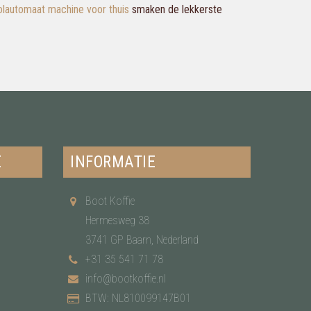
olautomaat machine voor thuis
smaken de lekkerste
E
INFORMATIE
Boot Koffie
Hermesweg 38
3741 GP Baarn, Nederland
+31 35 541 71 78
info@bootkoffie.nl
BTW: NL810099147B01