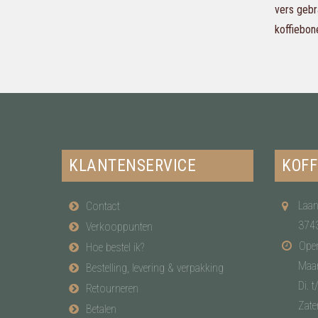
vers gebr
koffiebon
KLANTENSERVICE
KOFF
Laan
Contact
374
Verkooppunten
Open
Hoe bestel ik?
Maa
Bestelling, levering & verpakking
Di. t
Retourneren
Zate
Betalen