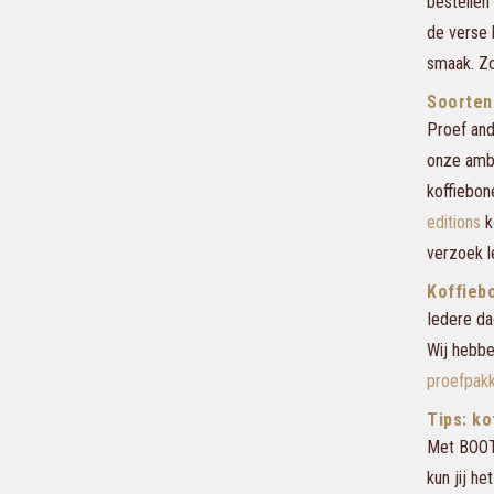
bestellen
de verse 
smaak. Zo
Soorten
Proef and
onze amba
koffiebon
editions
k
verzoek l
Koffieb
Iedere da
Wij hebbe
proefpak
Tips: k
Met BOOT 
kun jij h