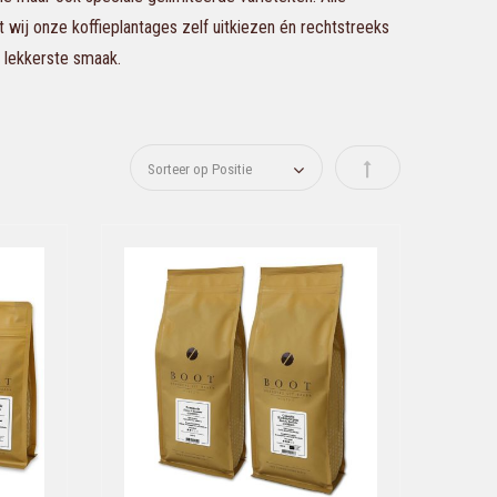
t wij onze koffieplantages zelf uitkiezen én rechtstreeks
 lekkerste smaak.
Van hoog naar laag