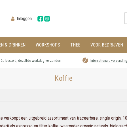
Inloggen
EN & DRINKEN
WORKSHOPS
THEE
VOOR BEDRIJVEN
12u besteld, dezelfde werkdag verzonden
Internationale verzendin
Koffie
ie verkoopt een uitgebreid assortiment van traceerbare, single origin, 
derij als espresso en filter koffie, waaronder organic naturals, biologis