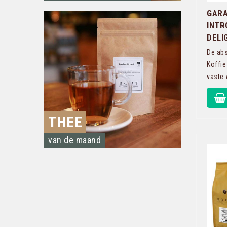
GARA
INTR
DELI
De abs
Koffie
vaste 
THEE
van de maand