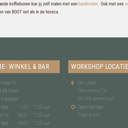
ande koffiebonen kun jij zelf malen met een
handmolen
. Ook met een
v
en van BOOT net als in de horeca.
IE- WINKEL & BAR
WORKSHOP LOCATI
straat 49
Het Lokaal
3 BB Baarn
Oliemolenhof 20
3812PB Amersfoort
ingstijden
ndag
11.00 – 17.30 uur
Openingstijden
/m Vr.
08.30 – 17.30 uur
Tijden & info
rdag
09.00 – 17.00 uur