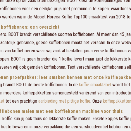
 en deze op de zaak laten bezorgen. BOOT kiest de koffieplantages zel
koffiebonen voor een eerlijke prijs met premium in te kopen, waardoor w
 werden wij in de Misset Horeca Koffie Top100 smaaktest van 2018 tot
 koffiebonen: een overzicht
ers. BOOT brandt verschillende soorten koffiebonen. Al meer dan 45 jaa
chtelijk gebrande, goede koffiebonen maakt het verschil. In onze webw
en van koffieboeren waar wij vaak al tientallen jaren verse koffiebonen 
open. BOOT is geen brander die 1 koffie levert maar juist de lekkerste k
everen wij ook gemalen koffiebonen. Test verschillende koffiebonen zelf
onen proefpakket: leer smaken kennen met onze koffiepakke
g brandt BOOT de beste koffiebonen. In de
koffie smaaktabel
wordt het 
n meerdere koffiepakketten samengesteld variërend van een introductie 
ket
tot een prachtige
aanbieding met pittige koffie
. Onze
koffiepakkette
offiebonen malen met een koffiebonen machine voor thuis
koffie kun jij ook thuis de lekkerste koffie maken. Enkele kopjes koffie
et beste bewaren in onze verpakking die een vershoudventiel hebben en 