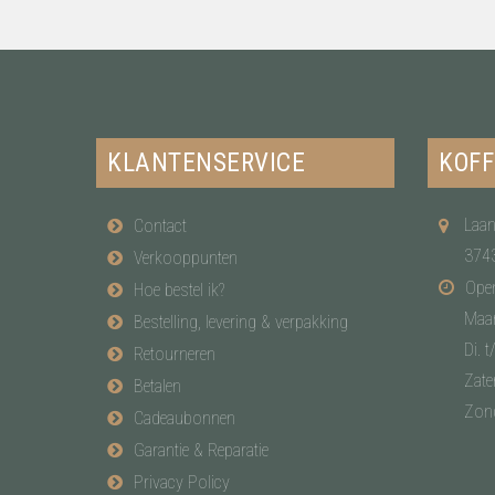
KLANTENSERVICE
KOFF
Laan
Contact
374
Verkooppunten
Open
Hoe bestel ik?
Maa
Bestelling, levering & verpakking
Di. t
Retourneren
Zate
Betalen
Zon
Cadeaubonnen
Garantie & Reparatie
Privacy Policy