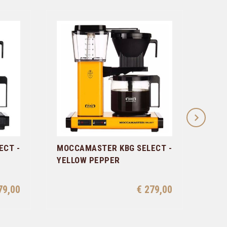
ECT -
MOCCAMASTER KBG SELECT -
MOC
YELLOW PEPPER
FOR
79,00
€ 279,00