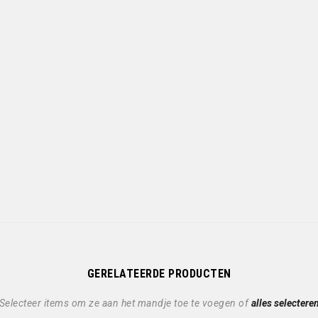
GERELATEERDE PRODUCTEN
Selecteer items om ze aan het mandje toe te voegen of
alles selectere