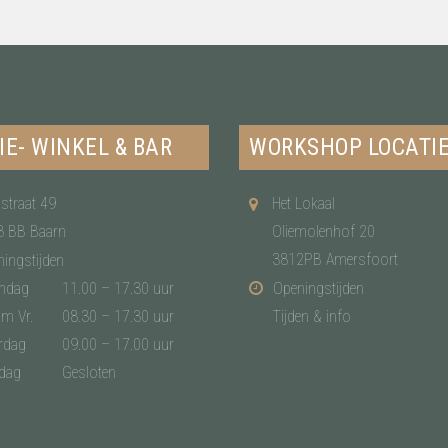
IE- WINKEL & BAR
WORKSHOP LOCATI
straat 49
Het Lokaal
3 BB Baarn
Oliemolenhof 20
3812PB Amersfoort
ingstijden
ndag
11.00 – 17.30 uur
Openingstijden
/m Vr.
08.30 – 17.30 uur
Tijden & info
rdag
09.00 – 17.00 uur
dag
Gesloten