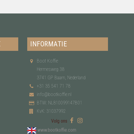
E
INFORMATIE
Boot Koffie
Hermesweg 38
3741 GP Baarn, Nederland
+31 35 541 71 78
info@bootkoffie.nl
BTW: NL810099147B01
KvK: 31037992
Volg ons
www.bootkoffie.com