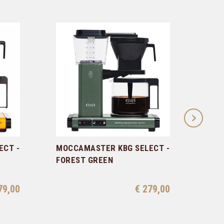
ECT -
MOCCAMASTER KBG SELECT -
MOC
FOREST GREEN
KOFF
79,00
€ 279,00