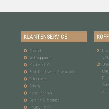
KLANTENSERVICE
KOFF
Laan
Contact
374
Verkooppunten
Open
Hoe bestel ik?
Maa
Bestelling, levering & verpakking
Di. t
Retourneren
Zate
Betalen
Zon
Cadeaubonnen
Garantie & Reparatie
Privacy Policy