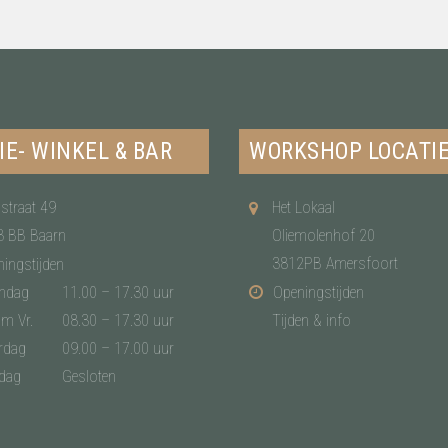
IE- WINKEL & BAR
WORKSHOP LOCATI
straat 49
Het Lokaal
3 BB Baarn
Oliemolenhof 20
3812PB Amersfoort
ingstijden
ndag
11.00 – 17.30 uur
Openingstijden
/m Vr.
08.30 – 17.30 uur
Tijden & info
rdag
09.00 – 17.00 uur
dag
Gesloten