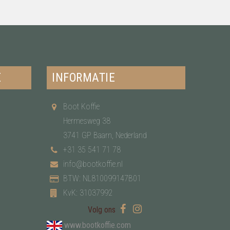
E
INFORMATIE
Boot Koffie
Hermesweg 38
3741 GP Baarn, Nederland
+31 35 541 71 78
info@bootkoffie.nl
BTW: NL810099147B01
KvK: 31037992
Volg ons
www.bootkoffie.com