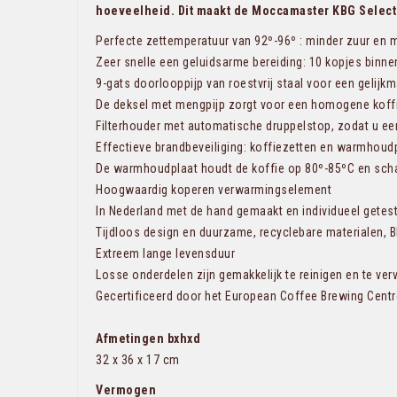
hoeveelheid. Dit maakt de Moccamaster KBG Select t
Perfecte zettemperatuur van 92º-96º : minder zuur en mi
Zeer snelle een geluidsarme bereiding: 10 kopjes binne
9-gats doorlooppijp van roestvrij staal voor een gelijk
De deksel met mengpijp zorgt voor een homogene koff
Filterhouder met automatische druppelstop, zodat u een
Effectieve brandbeveiliging: koffiezetten en warmhoudp
De warmhoudplaat houdt de koffie op 80º-85ºC en scha
Hoogwaardig koperen verwarmingselement
In Nederland met de hand gemaakt en individueel getes
Tijdloos design en duurzame, recyclebare materialen, B
Extreem lange levensduur
Losse onderdelen zijn gemakkelijk te reinigen en te ve
Gecertificeerd door het European Coffee Brewing Centr
Afmetingen bxhxd
32 x 36 x 17 cm
Vermogen