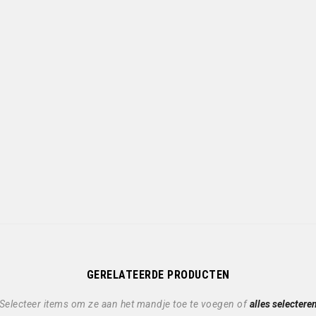
GERELATEERDE PRODUCTEN
Selecteer items om ze aan het mandje toe te voegen of
alles selectere