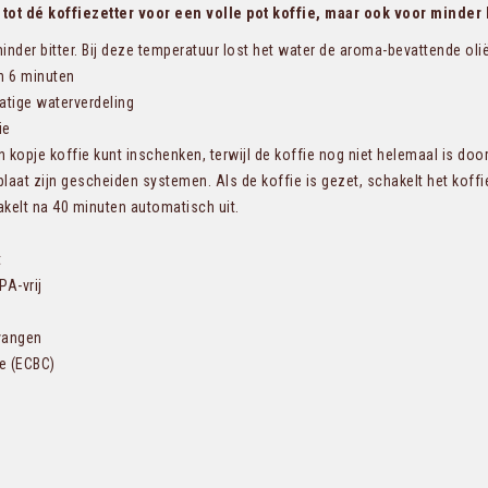
ot dé koffiezetter voor een volle pot koffie, maar ook voor minder 
nder bitter. Bij deze temperatuur lost het water de aroma-bevattende oliën
n 6 minuten
matige waterverdeling
ie
 kopje koffie kunt inschenken, terwijl de koffie nog niet helemaal is doo
laat zijn gescheiden systemen. Als de koffie is gezet, schakelt het koff
kelt na 40 minuten automatisch uit.
t
PA-vrij
rvangen
e (ECBC)