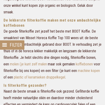
onze winkel kunt kopen zijn organic en biologisch. Geluk door
smaak.
De lekkerste filterkoffie maken met onze ambachtelijke
koffiebonen
De goede filterkoffie zet jezelf het beste met BOOT Koffie. De
smaaktest van Misset Horeca Koffie Top 100 wees uit: de beste
filterkoffie is ambachtelijk gebrand door BOOT. In verhouding zet je
FILTER
thuis of in de horeca lekker makkelijk en langzaam de lekkerste
filterkoffie. Je hebt slechts drie dingen nodig, filterkoffie bonen,
een
molen (je kunt zelf malen
maar ook gemalen
koffiebonen
voor
filterkoffie bij ons kopen) en een filter (je kunt een
machine kopen
of een
plastic of keramieken druppelkegel
.
Is filterkoffie gezonder?
Naast de beste smaak is filterkoffie ook gezond. Gefilterde koffie
heeft minder natuurlijke oliën en daardoor minder cholesterol
effecten en vermindert de kans op cardiovasculair falen of een