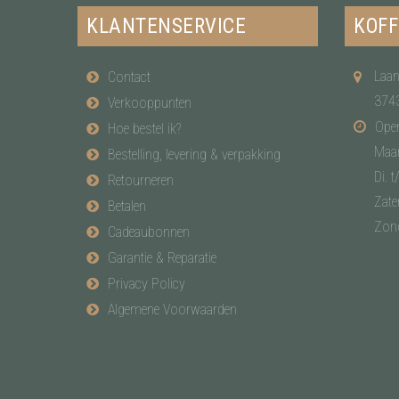
KLANTENSERVICE
KOFF
Laan
Contact
374
Verkooppunten
Open
Hoe bestel ik?
Maa
Bestelling, levering & verpakking
Di. t
Retourneren
Zate
Betalen
Zon
Cadeaubonnen
Garantie & Reparatie
Privacy Policy
Algemene Voorwaarden