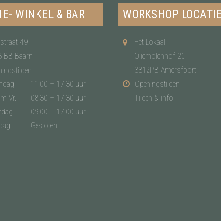
IE- WINKEL & BAR
WORKSHOP LOCATI
straat 49
Het Lokaal
3 BB Baarn
Oliemolenhof 20
3812PB Amersfoort
ingstijden
ndag
11.00 – 17.30 uur
Openingstijden
/m Vr.
08.30 – 17.30 uur
Tijden & info
rdag
09.00 – 17.00 uur
dag
Gesloten