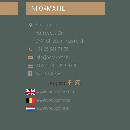
E
INFORMATIE
Boot Koffie
Hermesweg 38
3741 GP Baarn, Nederland
+31 35 541 71 78
info@bootkoffie.nl
BTW: NL810099147B01
KvK: 31037992
Volg ons
www.bootkoffie.com
www.bootkoffie.be
www.bootkoffie.nl