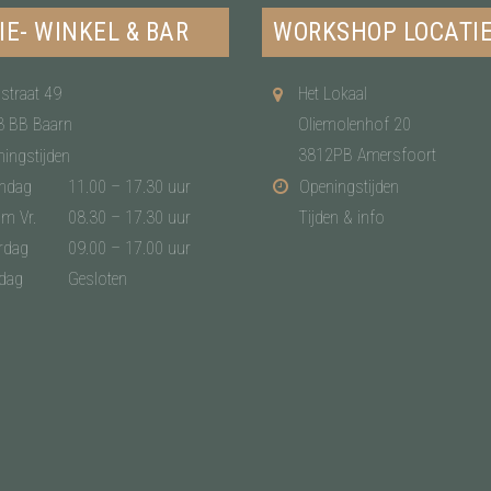
IE- WINKEL & BAR
WORKSHOP LOCATI
straat 49
Het Lokaal
3 BB Baarn
Oliemolenhof 20
3812PB Amersfoort
ingstijden
ndag
11.00 – 17.30 uur
Openingstijden
/m Vr.
08.30 – 17.30 uur
Tijden & info
rdag
09.00 – 17.00 uur
dag
Gesloten