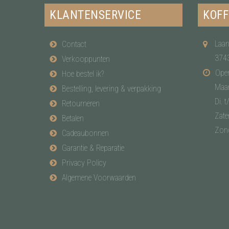
KLANTENSERVICE
KOFF
Laan
Contact
374
Verkooppunten
Open
Hoe bestel ik?
Maa
Bestelling, levering & verpakking
Di. t
Retourneren
Zate
Betalen
Zon
Cadeaubonnen
Garantie & Reparatie
Privacy Policy
Algemene Voorwaarden