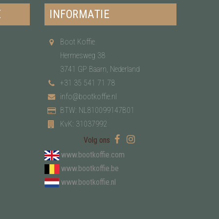
E
INFORMATIE
Boot Koffie
Hermesweg 38
3741 GP Baarn, Nederland
+31 35 541 71 78
info@bootkoffie.nl
BTW: NL810099147B01
KvK: 31037992
Volg ons
www.bootkoffie.com
www.bootkoffie.be
www.bootkoffie.nl