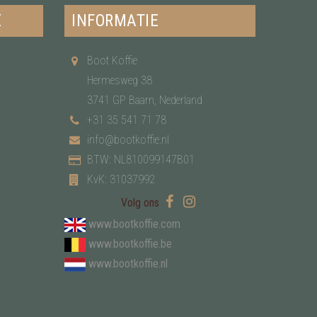
E
INFORMATIE
Boot Koffie
Hermesweg 38
3741 GP Baarn, Nederland
+31 35 541 71 78
info@bootkoffie.nl
BTW: NL810099147B01
KvK: 31037992
Volg ons
www.bootkoffie.com
www.bootkoffie.be
www.bootkoffie.nl