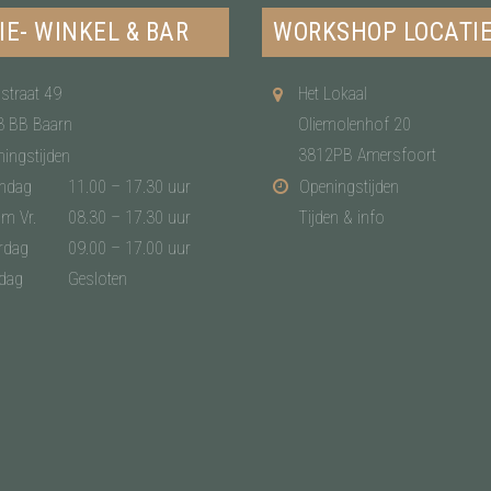
IE- WINKEL & BAR
WORKSHOP LOCATI
straat 49
Het Lokaal
3 BB Baarn
Oliemolenhof 20
3812PB Amersfoort
ingstijden
ndag
11.00 – 17.30 uur
Openingstijden
/m Vr.
08.30 – 17.30 uur
Tijden & info
rdag
09.00 – 17.00 uur
dag
Gesloten