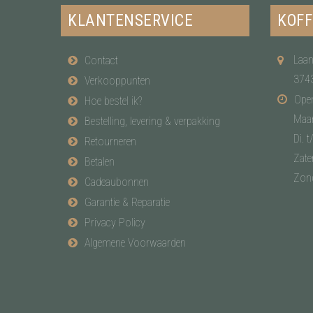
KLANTENSERVICE
KOFF
Laan
Contact
374
Verkooppunten
Open
Hoe bestel ik?
Maa
Bestelling, levering & verpakking
Di. t
Retourneren
Zate
Betalen
Zon
Cadeaubonnen
Garantie & Reparatie
Privacy Policy
Algemene Voorwaarden