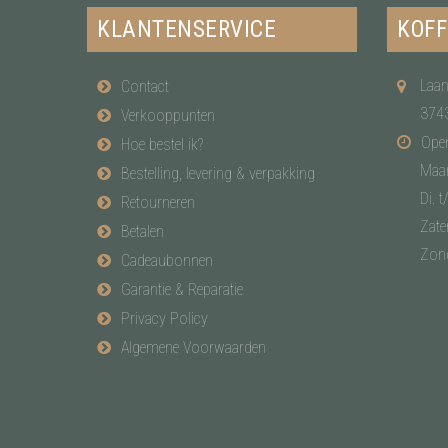
KLANTENSERVICE
KOFF
Laan
Contact
374
Verkooppunten
Open
Hoe bestel ik?
Maa
Bestelling, levering & verpakking
Di. t
Retourneren
Zate
Betalen
Zon
Cadeaubonnen
Garantie & Reparatie
Privacy Policy
Algemene Voorwaarden