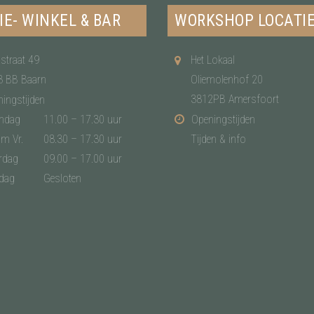
IE- WINKEL & BAR
WORKSHOP LOCATI
straat 49
Het Lokaal
3 BB Baarn
Oliemolenhof 20
3812PB Amersfoort
ingstijden
ndag
11.00 – 17.30 uur
Openingstijden
/m Vr.
08.30 – 17.30 uur
Tijden & info
rdag
09.00 – 17.00 uur
dag
Gesloten