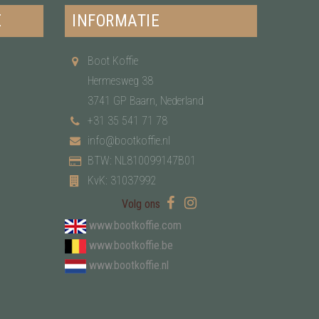
E
INFORMATIE
Boot Koffie
Hermesweg 38
3741 GP Baarn, Nederland
+31 35 541 71 78
info@bootkoffie.nl
BTW: NL810099147B01
KvK: 31037992
Volg ons
www.bootkoffie.com
www.bootkoffie.be
www.bootkoffie.nl