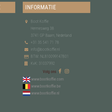
E
INFORMATIE
Boot Koffie
Hermesweg 38
3741 GP Baarn, Nederland
+31 35 541 71 78
info@bootkoffie.nl
BTW: NL810099147B01
KvK: 31037992
Volg ons
www.bootkoffie.com
www.bootkoffie.be
www.bootkoffie.nl