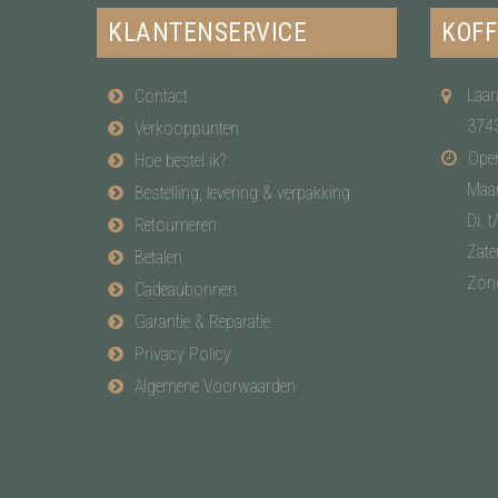
KLANTENSERVICE
KOFF
Laan
Contact
374
Verkooppunten
Open
Hoe bestel ik?
Maa
Bestelling, levering & verpakking
Di. t
Retourneren
Zate
Betalen
Zon
Cadeaubonnen
Garantie & Reparatie
Privacy Policy
Algemene Voorwaarden