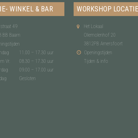
IE- WINKEL & BAR
WORKSHOP LOCATI
straat 49
Het Lokaal
3 BB Baarn
Oliemolenhof 20
3812PB Amersfoort
ingstijden
ndag
11.00 – 17.30 uur
Openingstijden
/m Vr.
08.30 – 17.30 uur
Tijden & info
rdag
09.00 – 17.00 uur
dag
Gesloten