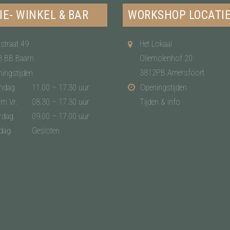
IE- WINKEL & BAR
WORKSHOP LOCATI
straat 49
Het Lokaal
3 BB Baarn
Oliemolenhof 20
3812PB Amersfoort
ingstijden
ndag
11.00 – 17.30 uur
Openingstijden
/m Vr.
08.30 – 17.30 uur
Tijden & info
rdag
09.00 – 17.00 uur
dag
Gesloten