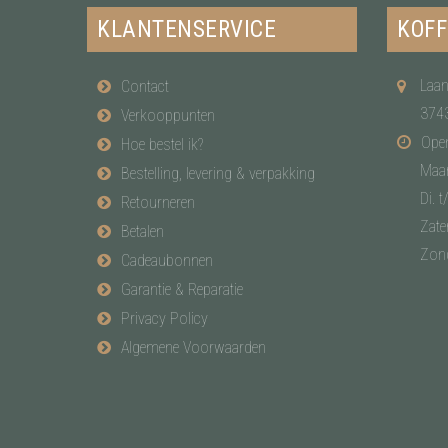
KLANTENSERVICE
KOFF
Laan
Contact
374
Verkooppunten
Open
Hoe bestel ik?
Maa
Bestelling, levering & verpakking
Di. t
Retourneren
Zate
Betalen
Zon
Cadeaubonnen
Garantie & Reparatie
Privacy Policy
Algemene Voorwaarden