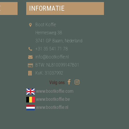
E
INFORMATIE
Boot Koffie
Hermesweg 38
3741 GP Baarn, Nederland
+31 35 541 71 78
info@bootkoffie.nl
BTW: NL810099147B01
KvK: 31037992
Volg ons
www.bootkoffie.com
www.bootkoffie.be
www.bootkoffie.nl