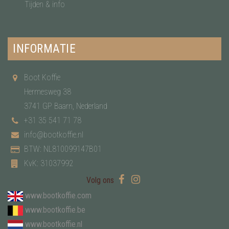
Tijden & info
INFORMATIE
Boot Koffie
Hermesweg 38
3741 GP Baarn, Nederland
+31 35 541 71 78
info@bootkoffie.nl
BTW: NL810099147B01
KvK: 31037992
Volg ons
www.bootkoffie.com
www.bootkoffie.be
www.bootkoffie.nl