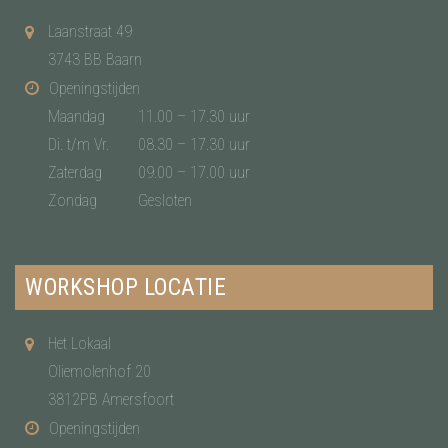
Laanstraat 49
3743 BB Baarn
Openingstijden
Maandag
11.00 – 17.30 uur
Di. t/m Vr.
08.30 – 17.30 uur
Zaterdag
09.00 – 17.00 uur
Zondag
Gesloten
WORKSHOP LOCATIE
Het Lokaal
Oliemolenhof 20
3812PB Amersfoort
Openingstijden