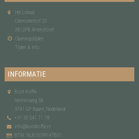
Het Lokaal
Oliemolenhof 20
3812PB Amersfoort
Openingstijden
Tijden & info
INFORMATIE
Boot Koffie
Hermesweg 38
3741 GP Baarn, Nederland
+31 35 541 71 78
info@bootkoffie.nl
BTW: NL810099147B01