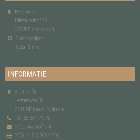
Het Lokaal
Oliemolenhof 20
3812PB Amersfoort
Openingstijden
Tijden & info
INFORMATIE
Boot Koffie
Hermesweg 38
3741 GP Baarn, Nederland
+31 35 541 71 78
info@bootkoffie.nl
BTW: NL810099147B01