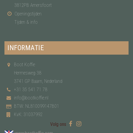
3812PB Amersfoort
Openingstijden
Tijden & info
INFORMATIE
Boot Koffie
Hermesweg 38
3741 GP Baarn, Nederland
+31 35 541 71 78
info@bootkoffie.nl
BTW: NL810099147B01
KvK: 31037992
Volg ons