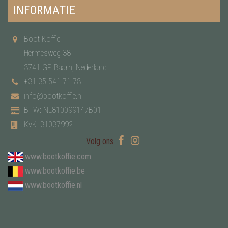
INFORMATIE
Boot Koffie
Hermesweg 38
3741 GP Baarn, Nederland
+31 35 541 71 78
info@bootkoffie.nl
BTW: NL810099147B01
KvK: 31037992
Volg ons
www.bootkoffie.com
www.bootkoffie.be
www.bootkoffie.nl