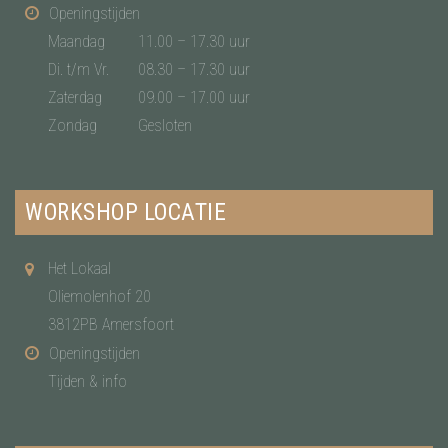
Openingstijden
Maandag
11.00 – 17.30 uur
Di. t/m Vr.
08.30 – 17.30 uur
Zaterdag
09.00 – 17.00 uur
Zondag
Gesloten
WORKSHOP LOCATIE
Het Lokaal
Oliemolenhof 20
3812PB Amersfoort
Openingstijden
Tijden & info