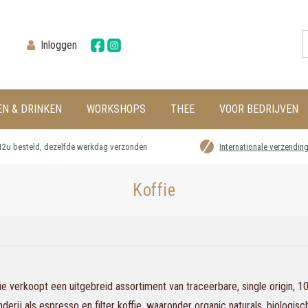
Inloggen
EN & DRINKEN
WORKSHOPS
THEE
VOOR BEDRIJVEN
12u besteld, dezelfde werkdag verzonden
Internationale verzendin
Koffie
ie verkoopt een uitgebreid assortiment van traceerbare, single origin, 
derij als espresso en filter koffie, waaronder organic naturals, biologis