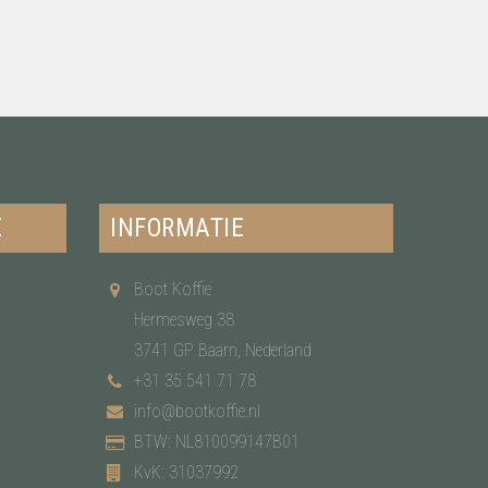
E
INFORMATIE
Boot Koffie
Hermesweg 38
3741 GP Baarn, Nederland
+31 35 541 71 78
info@bootkoffie.nl
BTW: NL810099147B01
KvK: 31037992