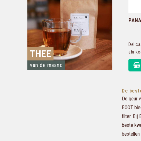
PANA
Delica
THEE
abrik
van de maand
De best
De geur v
BOOT bied
filter. B
beste kwal
bestellen