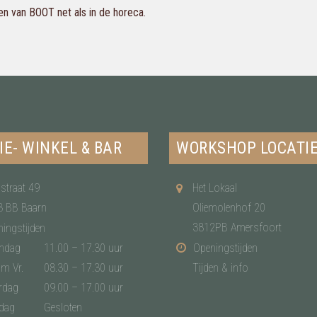
en van BOOT net als in de horeca.
IE- WINKEL & BAR
WORKSHOP LOCATI
straat 49
Het Lokaal
3 BB Baarn
Oliemolenhof 20
3812PB Amersfoort
ingstijden
ndag
11.00 – 17.30 uur
Openingstijden
/m Vr.
08.30 – 17.30 uur
Tijden & info
rdag
09.00 – 17.00 uur
dag
Gesloten