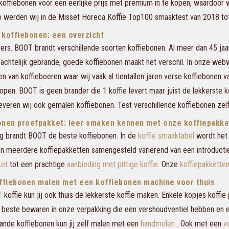
koffiebonen voor een eerlijke prijs met premium in te kopen, waardoor w
 werden wij in de Misset Horeca Koffie Top100 smaaktest van 2018 tot
 koffiebonen: een overzicht
ers. BOOT brandt verschillende soorten koffiebonen. Al meer dan 45 jaa
chtelijk gebrande, goede koffiebonen maakt het verschil. In onze webw
en van koffieboeren waar wij vaak al tientallen jaren verse koffiebonen 
open. BOOT is geen brander die 1 koffie levert maar juist de lekkerste k
everen wij ook gemalen koffiebonen. Test verschillende koffiebonen zelf
onen proefpakket: leer smaken kennen met onze koffiepakke
g brandt BOOT de beste koffiebonen. In de
koffie smaaktabel
wordt het 
n meerdere koffiepakketten samengesteld variërend van een introductie 
ket
tot een prachtige
aanbieding met pittige koffie
. Onze
koffiepakkette
offiebonen malen met een koffiebonen machine voor thuis
koffie kun jij ook thuis de lekkerste koffie maken. Enkele kopjes koffie
et beste bewaren in onze verpakking die een vershoudventiel hebben en 
ande koffiebonen kun jij zelf malen met een
handmolen
. Ook met een
v