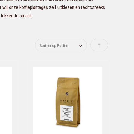
t wij onze koffieplantages zelf uitkiezen én rechtstreeks
 lekkerste smaak.
Van hoog naar laag