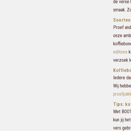
de verse 
smaak. Zo
Soorten
Proef and
onze amba
koffiebon
editions
k
verzoek l
Koffieb
Iedere da
Wij hebbe
proefpak
Tips: k
Met BOOT 
kun jij h
vers gebr