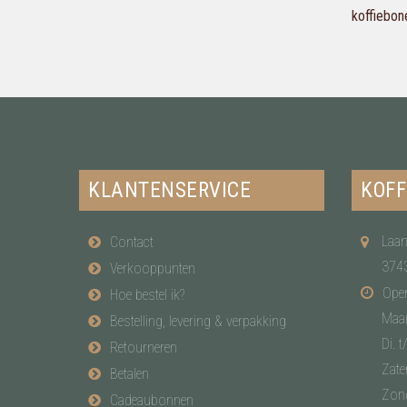
koffiebon
KLANTENSERVICE
KOFF
Laan
Contact
374
Verkooppunten
Open
Hoe bestel ik?
Maa
Bestelling, levering & verpakking
Di. t
Retourneren
Zate
Betalen
Zon
Cadeaubonnen