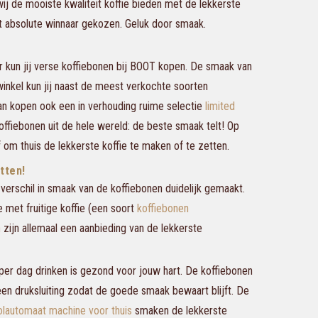
ij de mooiste kwaliteit koffie bieden met de lekkerste
 absolute winnaar gekozen. Geluk door smaak.
r kun jij verse koffiebonen bij BOOT kopen. De smaak van
inkel kun jij naast de meest verkochte soorten
van kopen ook een in verhouding ruime selectie
limited
offiebonen uit de hele wereld: de beste smaak telt! Op
 om thuis de lekkerste koffie te maken of te zetten.
tten!
verschil in smaak van de koffiebonen duidelijk gemaakt.
met fruitige koffie (een soort
koffiebonen
n
zijn allemaal een aanbieding van de lekkerste
 per dag drinken is gezond voor jouw hart. De koffiebonen
een druksluiting zodat de goede smaak bewaart blijft. De
olautomaat machine voor thuis
smaken de lekkerste