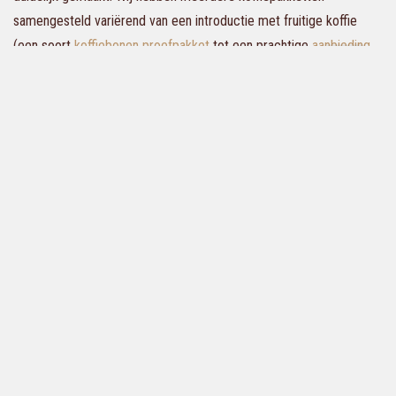
samengesteld variërend van een introductie met fruitige koffie
(een soort
koffiebonen proefpakket
tot een prachtige
aanbieding
met pittige koffie
. Onze
koffiepakketten
zijn allemaal een
aanbieding van de lekkerste
Tips: koffiebonen malen met een koffiebonen machine
voor thuis
Met BOOT koffie kun jij ook thuis de lekkerste koffie maken. Enkele
kopjes koffie per dag drinken is gezond voor jouw hart. De
koffiebonen kun jij het beste bewaren in onze verpakking die een
vershoudventiel hebben en een druksluiting zodat de goede smaak
bewaart blijft. De vers gebrande koffiebonen kun jij zelf malen met
een
handmolen
. Ook met een
volautomaat machine voor thuis
smaken de lekkerste koffiebonen van BOOT net als in de horeca.