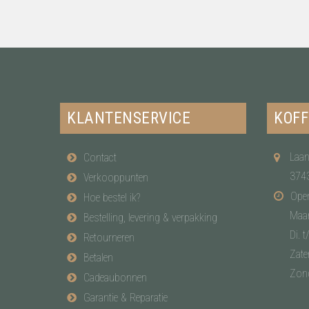
KLANTENSERVICE
KOFF
Laan
Contact
374
Verkooppunten
Open
Hoe bestel ik?
Maa
Bestelling, levering & verpakking
Di. t
Retourneren
Zate
Betalen
Zon
Cadeaubonnen
Garantie & Reparatie