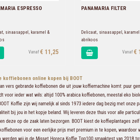
MARIA ESPRESSO
PANAMARIA FILTER
at, sinaasappel, karamel &
Delicaat, sinaasappel, karamel
oos
abrikoos
€ 11,25
€ 
e koffiebonen online kopen bij BOOT
an vers gebrande koffiebonen die uit jouw koffiemachine komt: puur geni
t voor ieder wat wils: altijd 100% arabica koffiebonen, meestal eko bio
ij BOOT Koffie zijn wij namelijk al sinds 1973 iedere dag bezig met onze 
iteit bij jou in het kopje beland. Wij leveren deze thuis voor alle parti
 en deze op de zaak laten bezorgen. BOOT kiest de koffieplantages zel
koffiebonen voor een eerlijke prijs met premium in te kopen, waardoor w
 werden wij in de Misset Horeca Koffie Top100 smaaktest van 2018 tot