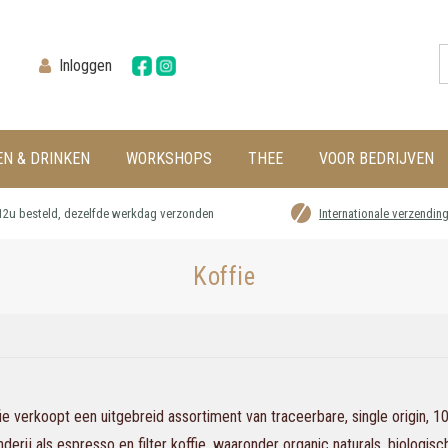
Inloggen
EN & DRINKEN
WORKSHOPS
THEE
VOOR BEDRIJVEN
12u besteld, dezelfde werkdag verzonden
Internationale verzendin
Koffie
ie verkoopt een uitgebreid assortiment van traceerbare, single origin, 
derij als espresso en filter koffie, waaronder organic naturals, biologis