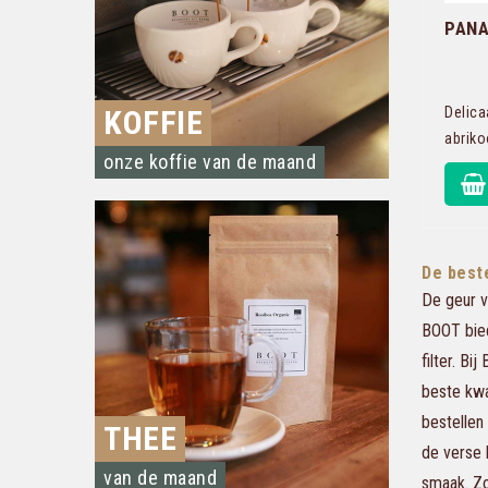
PANA
Delica
KOFFIE
abrik
onze koffie van de maand
De best
De geur v
BOOT bied
filter. B
beste kwal
bestellen
THEE
de verse 
van de maand
smaak. Zo