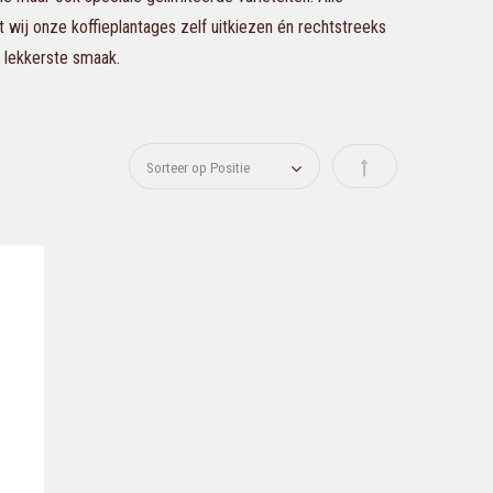
t wij onze koffieplantages zelf uitkiezen én rechtstreeks
 lekkerste smaak.
Van hoog naar laag