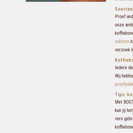
Soorten
Proef and
onze amba
koffiebon
editions
k
verzoek l
Koffieb
Iedere da
Wij hebbe
proefpak
Tips: k
Met BOOT 
kun jij h
vers gebr
koffiebon