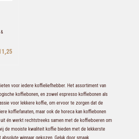
 &
11,25
eten voor iedere koffieliefhebber. Het assortiment van
logische koffiebonen, en zowel espresso koffiebonen als
passie voor lekkere koffie, om ervoor te zorgen dat de
culiere koffiefanaten, maar ook de horeca kan koffiebonen
f uit én werkt rechtstreeks samen met de koffieboeren om
ij de mooiste kwaliteit koffie bieden met de lekkerste
 absolute winnaar gekozen. Geluk door smaak.