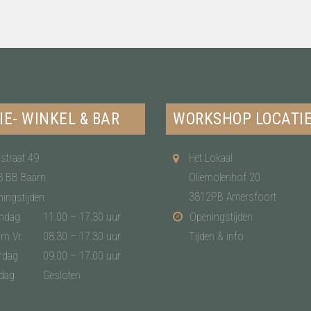
IE- WINKEL & BAR
WORKSHOP LOCATI
straat 49
Het Lokaal
3 BB Baarn
Oliemolenhof 20
3812PB Amersfoort
ingstijden
ndag
11.00 – 17.30 uur
Openingstijden
/m Vr.
08.30 – 17.30 uur
Tijden & info
rdag
09.00 – 17.00 uur
dag
Gesloten