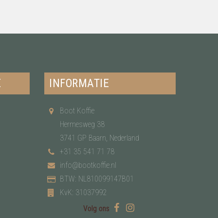
E
INFORMATIE
Boot Koffie
Hermesweg 38
3741 GP Baarn, Nederland
+31 35 541 71 78
info@bootkoffie.nl
BTW: NL810099147B01
KvK: 31037992
Volg ons