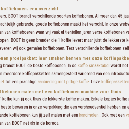
 koffiebonen: een overzicht
ers. BOOT brandt verschillende soorten koffiebonen. Al meer dan 45 jaa
chtelijk gebrande, goede koffiebonen maakt het verschil. In onze webw
en van koffieboeren waar wij vaak al tientallen jaren verse koffiebonen 
open. BOOT is geen brander die 1 koffie levert maar juist de lekkerste k
everen wij ook gemalen koffiebonen. Test verschillende koffiebonen zelf
onen proefpakket: leer smaken kennen met onze koffiepakke
g brandt BOOT de beste koffiebonen. In de
koffie smaaktabel
wordt het 
n meerdere koffiepakketten samengesteld variërend van een introductie 
ket
tot een prachtige
aanbieding met pittige koffie
. Onze
koffiepakkette
offiebonen malen met een koffiebonen machine voor thuis
koffie kun jij ook thuis de lekkerste koffie maken. Enkele kopjes koffie
et beste bewaren in onze verpakking die een vershoudventiel hebben en 
ande koffiebonen kun jij zelf malen met een
handmolen
. Ook met een
v
en van BOOT net als in de horeca.