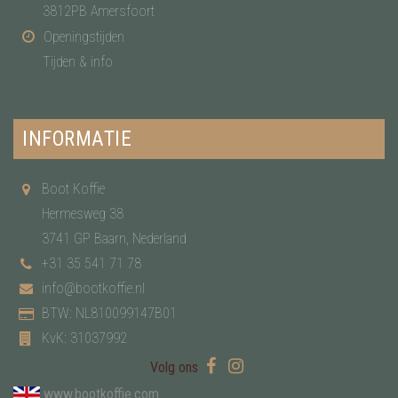
3812PB Amersfoort
Openingstijden
Tijden & info
INFORMATIE
Boot Koffie
Hermesweg 38
3741 GP Baarn, Nederland
+31 35 541 71 78
info@bootkoffie.nl
BTW: NL810099147B01
KvK: 31037992
Volg ons
www.bootkoffie.com