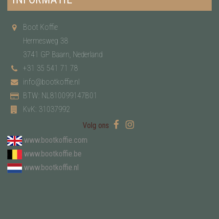
Boot Koffie
Hermesweg 38
3741 GP Baarn, Nederland
+31 35 541 71 78
info@bootkoffie.nl
BTW: NL810099147B01
KvK: 31037992
Volg ons
www.bootkoffie.com
www.bootkoffie.be
www.bootkoffie.nl