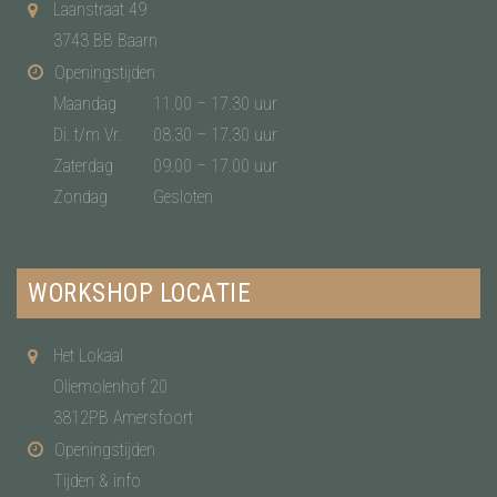
Laanstraat 49
3743 BB Baarn
Openingstijden
Maandag
11.00 – 17.30 uur
Di. t/m Vr.
08.30 – 17.30 uur
Zaterdag
09.00 – 17.00 uur
Zondag
Gesloten
WORKSHOP LOCATIE
Het Lokaal
Oliemolenhof 20
3812PB Amersfoort
Openingstijden
Tijden & info