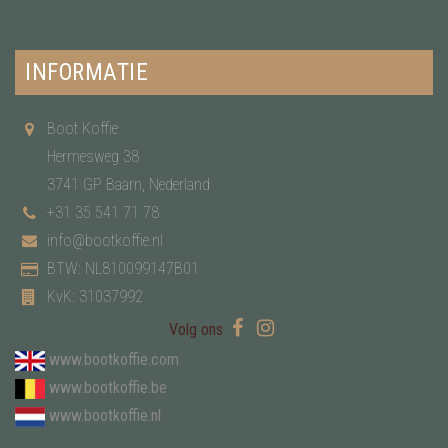
INFORMATIE
Boot Koffie
Hermesweg 38
3741 GP Baarn, Nederland
+31 35 541 71 78
info@bootkoffie.nl
BTW: NL810099147B01
KvK: 31037992
Volg ons
www.bootkoffie.com
www.bootkoffie.be
www.bootkoffie.nl