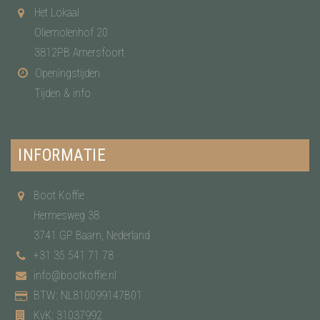
Het Lokaal
Oliemolenhof 20
3812PB Amersfoort
Openingstijden
Tijden & info
INFORMATIE
Boot Koffie
Hermesweg 38
3741 GP Baarn, Nederland
+31 35 541 71 78
info@bootkoffie.nl
BTW: NL810099147B01
KvK: 31037992