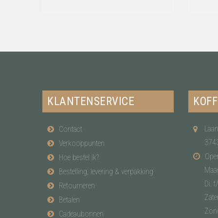
KLANTENSERVICE
KOFF
Laan
Contact
374
Verkooppunten
Open
Hoe bestel ik?
Maa
Bestelling, levering & verpakking
Di. t
Retourneren
Zate
Betalen
Zon
Cadeaubonnen