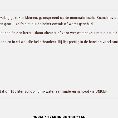
ldig gekozen kleuren, geïnspireerd op de minimalistische Scandinavische 
ren gaat – zelfs niet als de beker omvalt of wordt geschud.
tisch én een herbruikbaar alternatief voor wegwerpbekers met plastic d
en in vrijwel alle bekerhouders. Hij ligt prettig in de hand en voorkomt d
ion 100 liter schoon drinkwater aan kinderen in nood via UNICEF.
GERELATEERDE PRODUCTEN