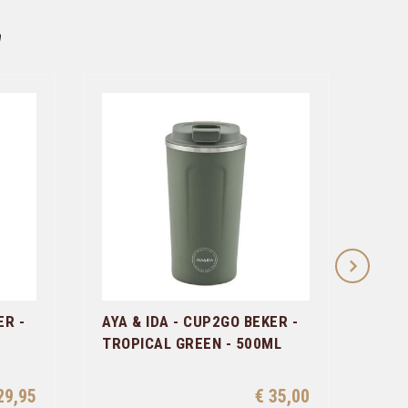
n
ER -
AYA & IDA - CUP2GO BEKER -
AYA 
TROPICAL GREEN - 500ML
MAT
29,95
€ 35,00