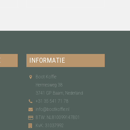
E
INFORMATIE
Boot Koffie
Hermesweg 38
3741 GP Baarn, Nederland
+31 35 541 71 78
info@bootkoffie.nl
BTW: NL810099147B01
KvK: 31037992