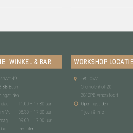
IE- WINKEL & BAR
WORKSHOP LOCATI
straat 49
Het Lokaal
3 BB Baarn
Oliemolenhof 20
3812PB Amersfoort
ingstijden
ndag
11.00 – 17.30 uur
Openingstijden
/m Vr.
08.30 – 17.30 uur
Tijden & info
rdag
09.00 – 17.00 uur
dag
Gesloten