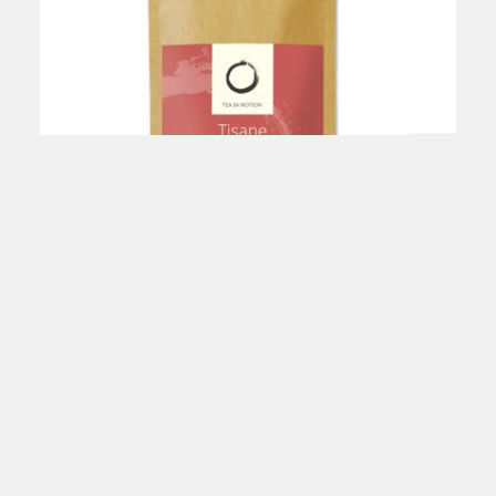
KRUIDENTUIN (GOURMET)
Zacht met frisse citroen en vanille.
€ 5,25