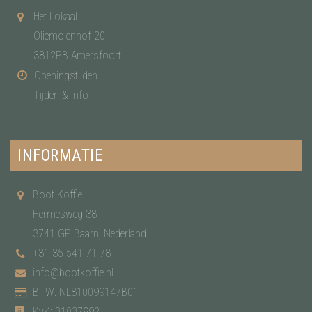
Het Lokaal
Oliemolenhof 20
3812PB Amersfoort
Openingstijden
Tijden & info
INFORMATIE
Boot Koffie
Hermesweg 38
3741 GP Baarn, Nederland
+31 35 541 71 78
info@bootkoffie.nl
BTW: NL810099147B01
KvK: 31037992