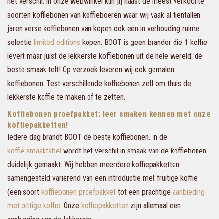
het verschil. In onze webwinkel kun jij naast de meest verkochte
soorten koffiebonen van koffieboeren waar wij vaak al tientallen
jaren verse koffiebonen van kopen ook een in verhouding ruime
selectie
limited editions
kopen. BOOT is geen brander die 1 koffie
levert maar juist de lekkerste koffiebonen uit de hele wereld: de
beste smaak telt! Op verzoek leveren wij ook gemalen
koffiebonen. Test verschillende koffiebonen zelf om thuis de
lekkerste koffie te maken of te zetten.
Koffiebonen proefpakket: leer smaken kennen met onze
koffiepakketten!
Iedere dag brandt BOOT de beste koffiebonen. In de
koffie smaaktabel
wordt het verschil in smaak van de koffiebonen
duidelijk gemaakt. Wij hebben meerdere koffiepakketten
samengesteld variërend van een introductie met fruitige koffie
(een soort
koffiebonen proefpakket
tot een prachtige
aanbieding
met pittige koffie
. Onze
koffiepakketten
zijn allemaal een