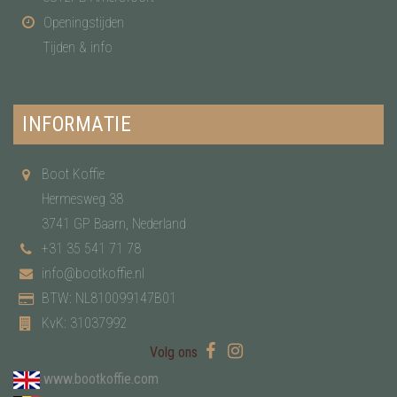
Openingstijden
Tijden & info
INFORMATIE
Boot Koffie
Hermesweg 38
3741 GP Baarn, Nederland
+31 35 541 71 78
info@bootkoffie.nl
BTW: NL810099147B01
KvK: 31037992
Volg ons
www.bootkoffie.com