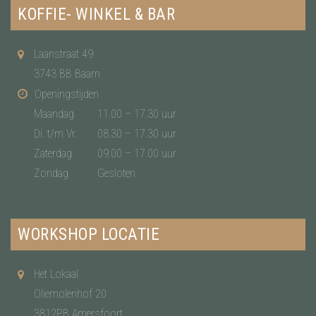
KOFFIE- WINKEL & BAR
Laanstraat 49
3743 BB Baarn
Openingstijden
Maandag
11.00 – 17.30 uur
Di. t/m Vr.
08.30 – 17.30 uur
Zaterdag
09.00 – 17.00 uur
Zondag
Gesloten
WORKSHOP LOCATIE
Het Lokaal
Oliemolenhof 20
3812PB Amersfoort