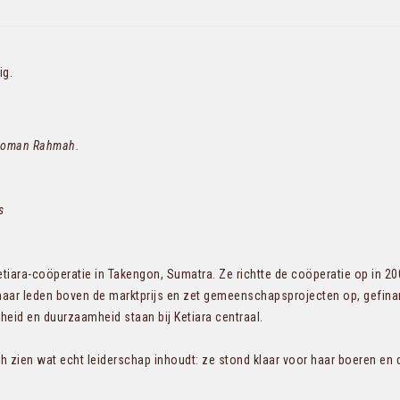
ig.
irwoman Rahmah.
s
iara-coöperatie in Takengon, Sumatra. Ze richtte de coöperatie op in 200
haar leden boven de marktprijs en zet gemeenschapsprojecten op, gefina
heid en duurzaamheid staan bij Ketiara centraal.
 zien wat echt leiderschap inhoudt: ze stond klaar voor haar boeren en d