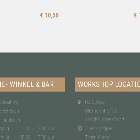
€ 10,50
€ 
IE- WINKEL & BAR
WORKSHOP LOCATI
straat 49
Het Lokaal
3 BB Baarn
Oliemolenhof 20
3812PB Amersfoort
ingstijden
ndag
11.00 – 17.30 uur
Openingstijden
/m Vr.
08.30 – 17.30 uur
Tijden & info