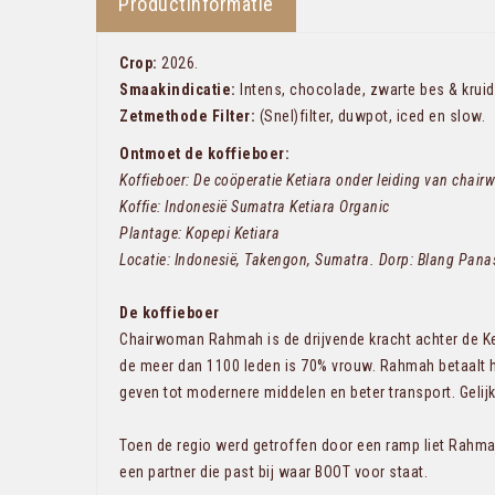
Productinformatie
Crop:
2026.
Smaakindicatie:
Intens, chocolade, zwarte bes & kruid
Zetmethode Filter:
(Snel)filter, duwpot, iced en slow.
Ontmoet de koffieboer:
Koffieboer: De coöperatie Ketiara onder leiding van cha
Koffie: Indonesië Sumatra Ketiara Organic
Plantage: Kopepi Ketiara
Locatie: Indonesië, Takengon, Sumatra. Dorp: Blang Pana
De koffieboer
Chairwoman Rahmah is de drijvende kracht achter de Ket
de meer dan 1100 leden is 70% vrouw. Rahmah betaalt 
geven tot modernere middelen en beter transport. Gelijk
Toen de regio werd getroffen door een ramp liet Rahmah
een partner die past bij waar BOOT voor staat.