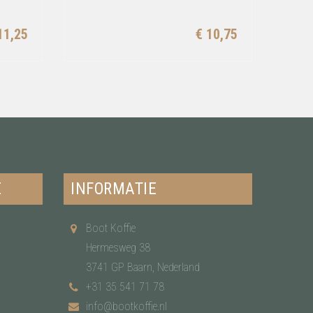
11,25
€ 10,75
E
INFORMATIE
Boot Koffie
Hermesweg 38
3741 GP Baarn, Nederland
+31 35 541 71 78
info@bootkoffie.nl