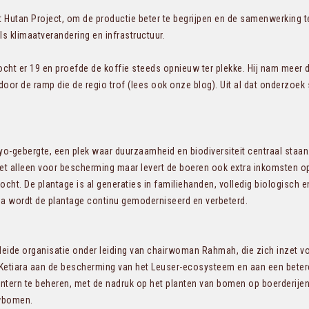
 Hutan Project, om de productie beter te begrijpen en de samenwerking 
s klimaatverandering en infrastructuur.
cht er 19 en proefde de koffie steeds opnieuw ter plekke. Hij nam meer
door de ramp die de regio trof (lees ook onze blog). Uit al dat onderzoek
Gayo-gebergte, een plek waar duurzaamheid en biodiversiteit centraal staa
 alleen voor bescherming maar levert de boeren ook extra inkomsten op. 
ht. De plantage is al generaties in familiehanden, volledig biologisch e
a wordt de plantage continu gemoderniseerd en verbeterd.
leide organisatie onder leiding van chairwoman Rahmah, die zich inzet vo
t Ketiara aan de bescherming van het Leuser-ecosysteem en aan een beter
tern te beheren, met de nadruk op het planten van bomen op boerderijen. 
uwbomen.