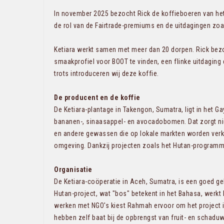
In november 2025 bezocht Rick de koffieboeren van het
de rol van de Fairtrade-premiums en de uitdagingen zoal
Ketiara werkt samen met meer dan 20 dorpen. Rick bezo
smaakprofiel voor BOOT te vinden, een flinke uitdaging 
trots introduceren wij deze koffie.
De producent en de koffie
De Ketiara-plantage in Takengon, Sumatra, ligt in het 
bananen-, sinaasappel- en avocadobomen. Dat zorgt niet
en andere gewassen die op lokale markten worden verkoc
omgeving. Dankzij projecten zoals het Hutan-programm
Organisatie
De Ketiara-coöperatie in Aceh, Sumatra, is een goed ge
Hutan-project, wat "bos" betekent in het Bahasa, werk
werken met NGO's kiest Rahmah ervoor om het project in
hebben zelf baat bij de opbrengst van fruit- en schad