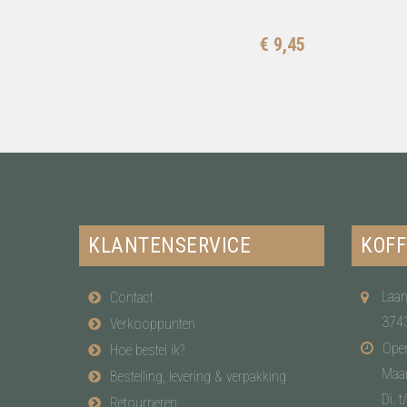
€ 9,45
KLANTENSERVICE
KOFF
Laan
Contact
374
Verkooppunten
Open
Hoe bestel ik?
Maa
Bestelling, levering & verpakking
Di. t
Retourneren